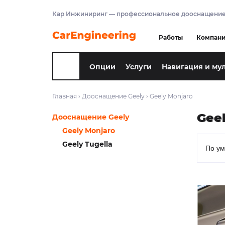
Кар Инжиниринг — профессиональное дооснащение
Работы
Компан
Опции
Услуги
Навигация и му
Главная
›
Дооснащение Geely
›
Geely Monjaro
Gee
Дооснащение Geely
Geely Monjaro
Geely Tugella