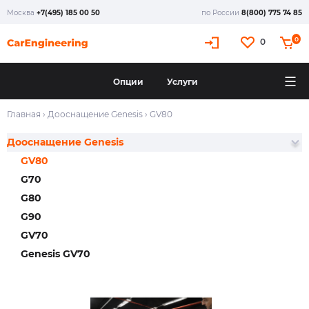
Москва
+7(495) 185 00 50
по России
8(800) 775 74 85
0
0
Опции
Услуги
Главная
›
Дооснащение Genesis
›
GV80
Дооснащение Genesis
GV80
G70
G80
G90
GV70
Genesis GV70