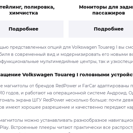
тейлинг, полировка,
Мониторы для задн
химчистка
пассажиров
Подробнее
Подробнее
щью представленных опций для Volkswagen Touareg I вы см
биля в современный вид и модернизировать его новыми в
функциональные мультимедийные центры, так и узкоспеци
ащение Volkswagen Touareg I головными устрой
е магнитолы от брендов RedPower и FarCar адаптированы 
10 годов, и работают на операционной системе Андроид. Од
агональ экрана ШГУ RedPower несколько больше: почти дев
ов имеют хорошее разрешение и качественно передают кар
 магнитолы можно устанавливать разнообразное навигацио
 Play. Встроенные плееры читают практически все распрос