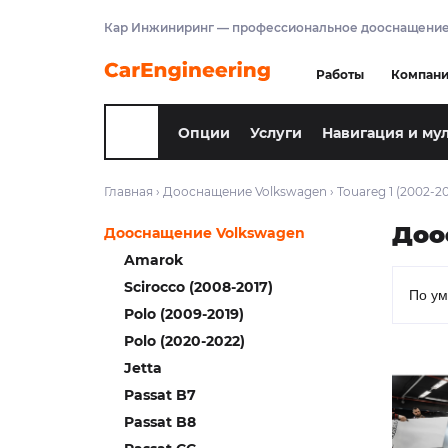
Кар Инжиниринг — профессиональное дооснащение
Работы
Компан
Опции
Услуги
Навигация и му
Главная
›
Дооснащение Volkswagen
›
Touareg 1 (2002-20
Доо
Дооснащение Volkswagen
Amarok
Scirocco (2008-2017)
Polo (2009-2019)
Polo (2020-2022)
Jetta
Passat B7
Passat B8