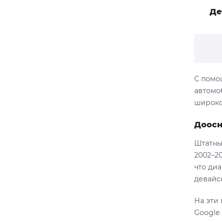
Де
С помо
автомо
широко
Доосн
Штатны
2002–20
что ди
девайс
На эти
Google