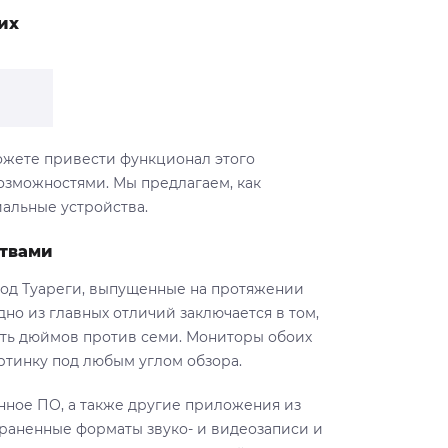
их
ожете привести функционал этого
озможностями. Мы предлагаем, как
альные устройства.
ствами
под Туареги, выпущенные на протяжении
но из главных отличий заключается в том,
ять дюймов против семи. Мониторы обоих
тинку под любым углом обзора.
нное ПО, а также другие приложения из
траненные форматы звуко- и видеозаписи и