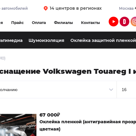
14 центров в регионах
 автомобилей
Москва
ия
Прайс
Оплата
Филиалы
Контакты
льтимедиа
Шумоизоляция
Оклейка защитной пленкой
10)
снащение Volkswagen Touareg I 
67 000₽
Оклейка пленкой (антигравийная проз
цветная)