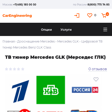
Москва
+7(495) 185 00 50
по России
8(800) 775 74 85
0
0
Опции
Услуги
Главная
›
Дооснащение Mercedes
›
Mercedes GLK
›
Цифровой ТВ
тюнер Mercedes Benz GLK Class
ТВ тюнер Mercedes GLK (Мерседес ГЛК)
0 отзывов