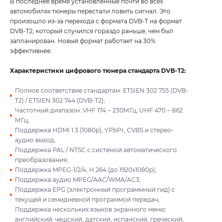
В последнее время установленные почти во всех
автомобилях тюнеры перестали ловить сигнал. Это
произошло из-за перехода с формата DVB-T на формат
DVB-T2, который случился гораздо раньше, чем был
запланирован. Новый формат работает на 30%
эффективнее.
Характеристики цифрового тюнера стандарта DVB-T2:
Полное соответствие стандартам: ETSIEN 302 755 (DVB-
T2) / ETSIEN 302 744 (DVB-T2);
Частотный диапазон: VHF 174 ~ 230МГц, UHF 470 ~ 862
МГц;
Поддержка HDMI 1.3 (1080p), YPbPr, CVBS и стерео-
аудио выход;
Поддержка PAL / NTSC с системой автоматического
преобразования;
Поддержка MPEG-1/2/4, H.264 (до 1920x1080p);
Поддержка аудио MPEG/AAC/WMA/AC3;
Поддержка EPG (электронный программный гид) с
текущей и семидневной программой передач;
Поддержка нескольких языков экранного меню:
английский, чешский, датский, испанский, греческий,