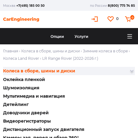
Москва
+7(495) 185 00 50
по России
8(800) 775 74 85
0
0
Опции
Услуги
Главная
›
Колеса в сборе, шины и диски
›
Зимние колеса в сборе
›
Колеса Land Rover
›
LR Range Rover (2022-2026 г.)
Колеса в сборе, шины и диски
Оклейка пленкой
Шумоизоляция
Мультимедиа и навигация
Детейлинг
Доводчики дверей
Видеорегистраторы
Дистанционный запуск двигателя
Камеры зад, перед и обзор 360°