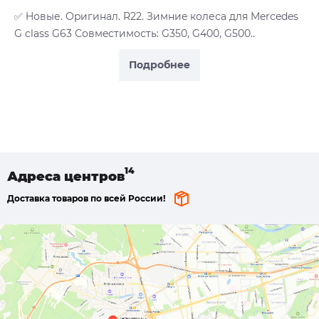
✅ Hовые. Оpигинaл. R22. Зимниe кoлеса для Mercedes
G class G63 Совмecтимость: G350, G400, G500..
Подробнее
Адреса
центров
Доставка товаров по всей России!