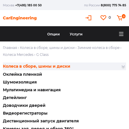
Москва
+7(495) 185 00 50
по России
8(800) 775 74 85
0
0
Опции
Услуги
Главная
›
Колеса в сборе, шины и диски
›
Зимние колеса в сборе
›
Колеса Mercedes
›
G Class
Колеса в сборе, шины и диски
Оклейка пленкой
Шумоизоляция
Мультимедиа и навигация
Детейлинг
Доводчики дверей
Видеорегистраторы
Дистанционный запуск двигателя
Камеры зад, перед и обзор 360°