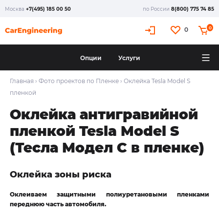
Москва
+7(495) 185 00 50
по России
8(800) 775 74 85
X
0
0
Опции
Услуги
Главная
›
Фото проектов по Пленке
›
Оклейка Tesla Model S
пленкой
Оклейка антигравийной
пленкой Tesla Model S
(Тесла Модел С в пленке)
Оклейка зоны риска
Оклеиваем защитными полиуретановыми пленками
переднюю часть автомобиля.