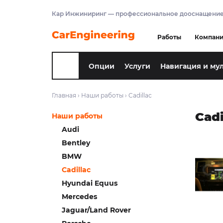
Кар Инжиниринг — профессиональное дооснащение
Работы
Компан
Опции
Услуги
Навигация и му
Главная
›
Наши работы
›
Cadillac
Cadi
Наши работы
Audi
Bentley
BMW
Cadillac
Hyundai Equus
Mercedes
Jaguar/Land Rover