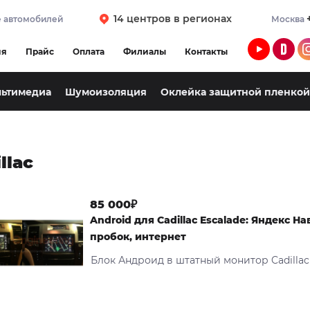
14 центров в регионах
 автомобилей
Москва
ия
Прайс
Оплата
Филиалы
Контакты
льтимедиа
Шумоизоляция
Оклейка защитной пленкой
llac
85 000₽
Android для Cadillac Escalade: Яндекс Н
пробок, интернет
Блок Андроид в штатный монитор Cadillac