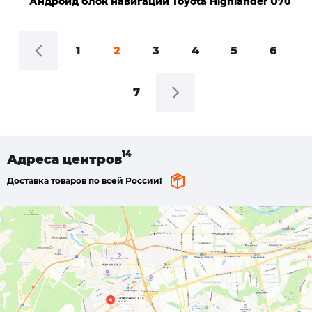
Андроид блок навигации Toyota Highlander U70
1
2
3
4
5
6
7
Адреса
центров
Доставка товаров по всей России!