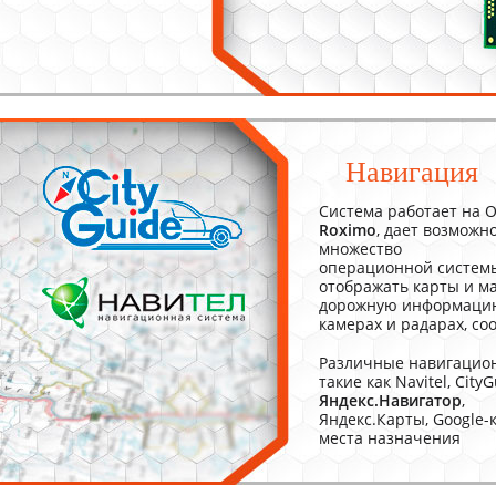
Навигация
Система работает на 
Roximo
, дает
возможно
множество
операционной системы
отображать карты и м
дорожную информацию
камерах и радарах, со
Различные навигацион
такие как Navitel, CityG
Яндекс.Навигатор
,
Яндекс.Карты, Google-
места назначения