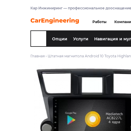
Кар Инжиниринг — профессиональное дооснащение
Работы
Компан
Опции
Услуги
Навигация и му
Главная
›
Штатная магнитола Android 10 Toyota Highlan