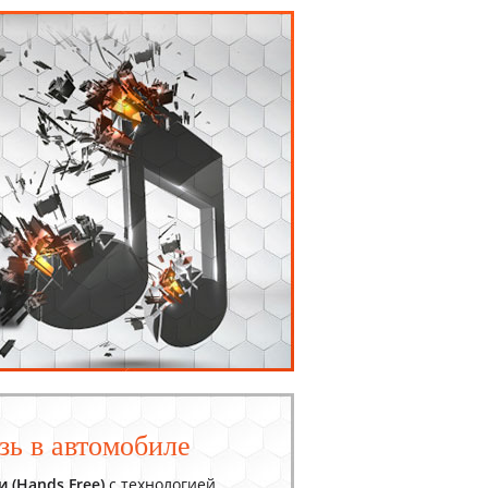
зь в автомобиле
 (Hands Free)
с технологией