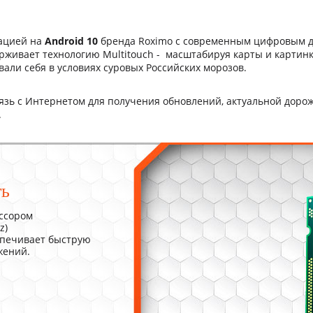
гацией на
Android 10
бренда Roximo с современным цифровым ди
живает технологию Multitouch - масштабируя карты и картинк
али себя в условиях суровых Российских морозов.
вязь с Интернетом для получения обновлений, актуальной доро
.
ть
ссором
z)
спечивает быструю
жений.