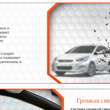
ино и
живает
аты:
ие
та радио
то позволяет
 шипением, в
Громкая свя
Система громкой связи