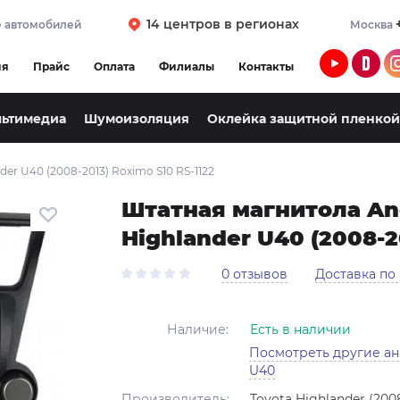
14 центров в регионах
 автомобилей
Москва
ия
Прайс
Оплата
Филиалы
Контакты
льтимедиа
Шумоизоляция
Оклейка защитной пленкой
der U40 (2008-2013) Roximo S10 RS-1122
Штатная магнитола And
Highlander U40 (2008-2
0 отзывов
Доставка по
Наличие:
Есть в наличии
Посмотреть другие ан
U40
Производитель:
Toyota Highlander (200