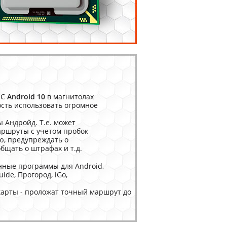
ОС
Android 10
в магнитолах
сть использовать огромное
 Андройд. Т.е. может
аршруты с учетом пробок
, предупреждать о
общать о штрафах и т.д.
ные программы для Android,
uide, Прогород, iGo,
карты - проложат точный маршрут до