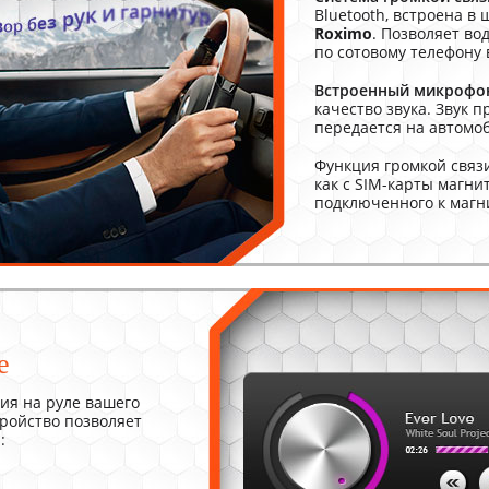
Bluetooth, встроена в
Roximo
. Позволяет в
по сотовому телефону
Встроенный микрофо
качество звука. Звук 
передается на автомо
Функция громкой связ
как с SIM-карты магнит
подключенного к магни
е
ия на руле вашего
тройство позволяет
: