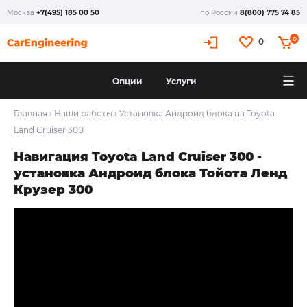
Москва
+7(495) 185 00 50
по России
8(800) 775 74 85
X
0
0
Опции
Услуги
Главная
›
Наши работы
›
Установка Андроид блока на Toyota
Land Cruiser 300
Навигация Toyota Land Cruiser 300 -
установка Андроид блока Тойота Ленд
Крузер 300