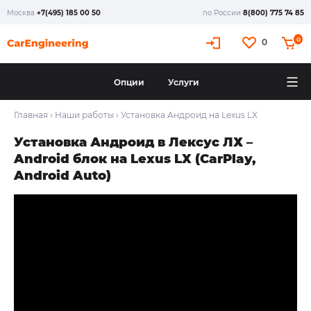
Москва
+7(495) 185 00 50
по России
8(800) 775 74 85
X
0
0
Опции
Услуги
Главная
›
Наши работы
›
Установка Андроид на Lexus LX
Установка Андроид в Лексус ЛХ –
Android блок на Lexus LX (CarPlay,
Android Auto)