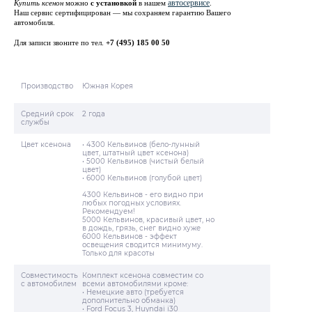
автосервисе
Купить ксенон
можно
с установкой
в нашем
.
Наш сервис сертифицирован — мы сохраняем гарантию Вашего
автомобиля.
Для записи звоните по тел.
+7 (495) 185 00 50
Производство
Южная Корея
Средний срок
2 года
службы
Цвет ксенона
• 4300 Кельвинов (бело-лунный
цвет, штатный цвет ксенона)
• 5000 Кельвинов (чистый белый
цвет)
• 6000 Кельвинов (голубой цвет)
4300 Кельвинов - его видно при
любых погодных условиях.
Рекомендуем!
5000 Кельвинов, красивый цвет, но
в дождь, грязь, снег видно хуже
6000 Кельвинов - эффект
освещения сводится минимуму.
Только для красоты
Совместимость
Комплект ксенона совместим со
с автомобилем
всеми автомобилями кроме:
• Немецкие авто (требуется
дополнительно обманка)
• Ford Focus 3, Huyndai i30