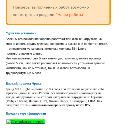
Примеры выполненных работ возможно
посмотреть в разделе
"Наши работы"
Удобство установки
Блоки 5-ого поколения хорошо работают при любых нагрузках. Их
можно использовать длительное время, а так же они не боятся влаги,
что позволяет установить комплект ксенона Slim Line в
противотуманные фары.
Что немаловажно, эти блоки имеют достаточно длинные провода
(около 50см), что также расширяет возможности установки данного
комплекта, как на мотоцикл, так и на любой автомобиль в
труднодоступные места.
Низкий процент брака
Бренд MTF-Light на рынке с 2003 года и за это время он успешно себя
зарекомендовал по всей России. Все комплектующие производятся на
заводе, оборудование на котором настраивали сотрудники из Германии
(Philips, Osram), Японии (IPF), Южной Кореи, Швейцарии, США. Как
следствие этого —
минимальный процент брака, почти 0%
.
Продукт сертифицирован