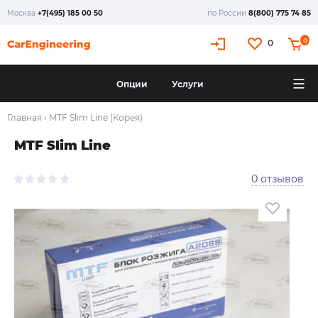
Москва
+7(495) 185 00 50
по России
8(800) 775 74 85
0
0
Опции
Услуги
Главная
›
MTF Slim Line (Корея)
MTF Slim Line
0 отзывов