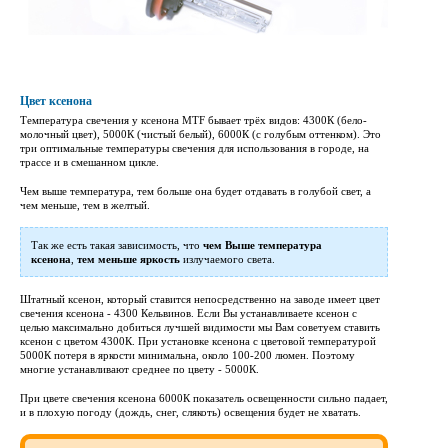
Цвет ксенона
Температура свечения у ксенона MTF бывает трёх видов: 4300К (бело-
молочный цвет), 5000К (чистый белый), 6000К (с голубым оттенком). Это
три оптимальные температуры свечения для использования в городе, на
трассе и в смешанном цикле.
Чем выше температура, тем больше она будет отдавать в голубой свет, а
чем меньше, тем в желтый.
Так же есть такая зависимость, что
чем Выше температура
ксенона
,
тем меньше яркость
излучаемого света.
Штатный ксенон, который ставится непосредственно на заводе имеет цвет
свечения ксенона - 4300 Кельвинов. Если Вы устанавливаете ксенон с
целью максимально добиться лучшей видимости мы Вам советуем ставить
ксенон с цветом 4300К. При установке ксенона с цветовой температурой
5000К потеря в яркости минимальна, около 100-200 люмен. Поэтому
многие устанавливают среднее по цвету - 5000К.
При цвете свечения ксенона 6000К показатель освещенности сильно падает,
и в плохую погоду (дождь, снег, слякоть) освещения будет не хватать.