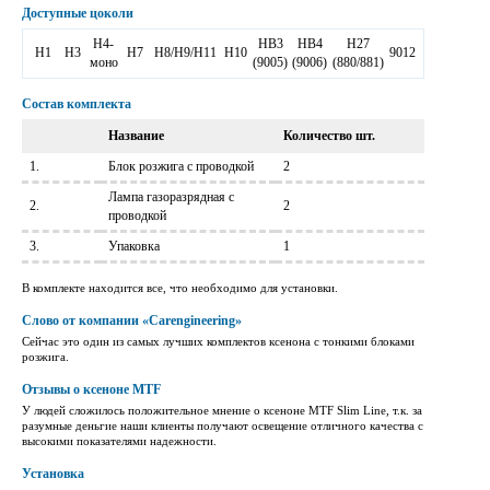
Доступные цоколи
Н4-
НВ3
НВ4
Н27
Н1
Н3
Н7
Н8/H9/H11
Н10
9012
моно
(9005)
(9006)
(880/881)
Состав комплекта
Название
Количество шт.
1.
Блок розжига с проводкой
2
Лампа газоразрядная с
2.
2
проводкой
3.
Упаковка
1
В комплекте находится все, что необходимо для установки.
Слово от компании «Carengineering»
Сейчас это один из самых лучших комплектов ксенона с тонкими блоками
розжига.
Отзывы о ксеноне MTF
У людей сложилось положительное мнение о ксеноне MTF Slim Line, т.к. за
разумные деньгие наши клиенты получают освещение отличного качества с
высокими показателями надежности.
Установка