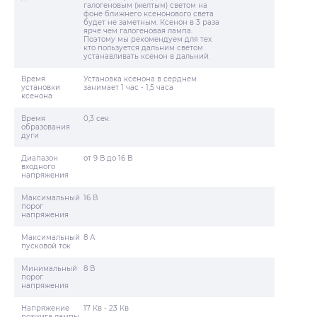
галогеновым (желтым) светом на
фоне ближнего ксенонового света
будет не заметным. Ксенон в 3 раза
ярче чем галогеновая лампа.
Поэтому мы рекомендуем для тех
кто пользуется дальним светом
устанавливать ксенон в дальний.
Время
Установка ксенона в серднем
установки
занимает 1 час - 1,5 часа
ксенона
Время
0,3 сек.
образования
дуги
Диапазон
от 9 В до 16 В
входного
напряжения
Максимальный
16 В
порог
напряжения
Максимальный
8 А
пусковой ток
Минимальный
8 В
порог
напряжения
Напряжение
17 Кв - 23 Кв
розжига лампы