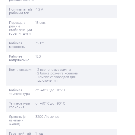
Номинальный
4,5 А
рабочий ток
Переход в
15 сек.
режим
стабилизации
горения дуги
Рабочая
35 Вт
мощность
Рабочее
12В
напряжение
Комплектация
• 2 ксеноновые лампы
• 2 блока розжига ксенона
• Комплект проводов для
подключения
Рабочая
от -40° С до +105° С
температура
Температура
от -40° С до +90° С
хранения
Яркость (с
3200 Люменов
лампами
4300К)
Гарантийный
1 год