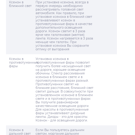
Ксенон в
При установке ксенона, всегда в
ближний свет
первую очередь необходимо
рассматривать головной свет
автомобиля. Как правило, при
установке ксенона в ближний свет
устанавливают ксенон в
противотуманные фары в качестве
дополнительного освещения
дороги. Ксенон светит в 3 раза
ярче чем галогеновая (желтая)
лампа. Ксенон нагревается в 3 раза
меньше чем галоген. При
установке ксенона Вы сохраните
оптику от выгорания
Ксенон в
Установка ксенона в
противотуманные
противотуманные фары позволит
фары
получить более насыщенный свет
на дороге, хорошее освещение
обочины. Спектр рассеивания
ксенона в ближнем свете и в
противотуманных фарах разный.
Противотуманки светят на
ближнее расстояние, ближний свет
светит дальше. В совокупности при
установленном ксеноне в ближнем
свете и в противотуманных фарах
Вы получите равномерное
качественное освещение дороги.
Для красоты в противотуманные
фары устанавливают диодные
лампы. Диоды - это для красоты.
Ксенон - для освещения дороги.
Ксенон в
Если Вы пользуетесь дальним
дальний свет
светом, моргание дальним