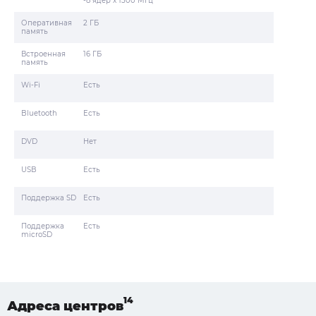
-8 ядер x 1500 МГц
Оперативная
2 ГБ
память
Встроенная
16 ГБ
память
Wi-Fi
Есть
Bluetooth
Есть
DVD
Нет
USB
Есть
Поддержка SD
Есть
Поддержка
Есть
microSD
Адреса
центров