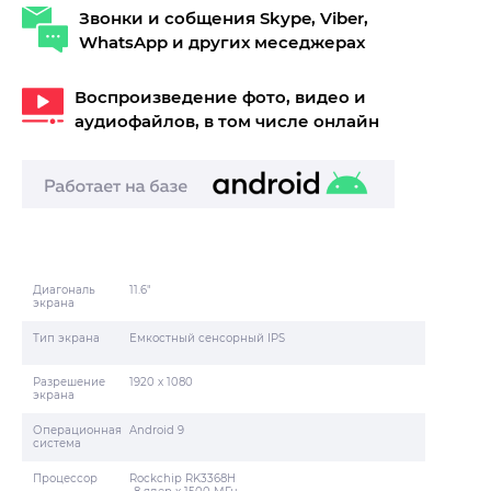
Звонки и собщения Skype, Viber,
WhatsApp и других меседжерах
Воспроизведение фото, видео и
аудиофайлов, в том числе онлайн
Диагональ
11.6"
экрана
Тип экрана
Емкостный сенсорный IPS
Разрешение
1920 х 1080
экрана
Операционная
Android 9
система
Процессор
Rockchip RK3368H