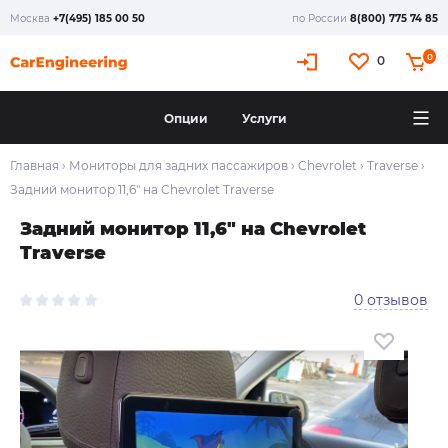
Москва
+7(495) 185 00 50
по России
8(800) 775 74 85
0
0
Опции
Услуги
Главная
›
Мониторы для задних пассажиров
›
Chevrolet
›
Traverse
›
Задний монитор 11,6" на Chevrolet Traverse
Задний монитор 11,6" на Chevrolet
Traverse
0 отзывов