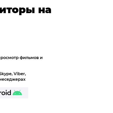
иторы на
просмотр фильмов и
kype, Viber,
 меседжерах