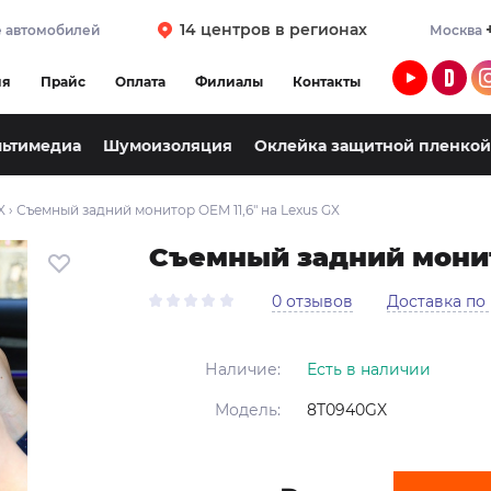
14 центров в регионах
 автомобилей
Москва
ия
Прайс
Оплата
Филиалы
Контакты
льтимедиа
Шумоизоляция
Оклейка защитной пленкой
X
›
Съемный задний монитор OEM 11,6" на Lexus GX
Съемный задний монито
0 отзывов
Доставка по
Наличие:
Есть в наличии
Модель:
8T0940GX