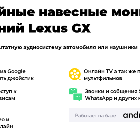
йные навесные мон
ний Lexus GX
 штатную аудиосистему автомобиля или наушники
из Google
Онлайн TV а так же 
ить джойстик
мультфильмов
ступ к
Звонки и собщения S
висам
WhatsApp и других
ео и
нлайн