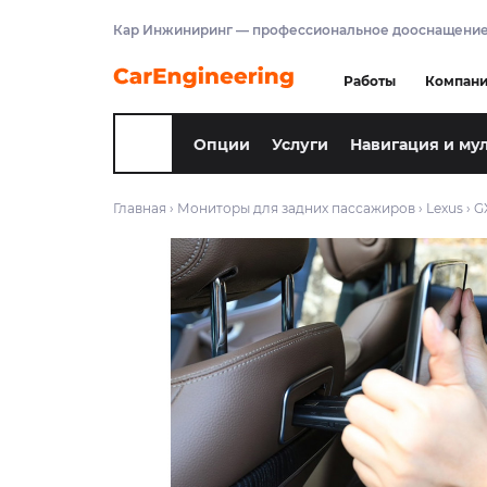
Кар Инжиниринг — профессиональное дооснащение
Работы
Компан
Опции
Услуги
Навигация и му
Главная
›
Мониторы для задних пассажиров
›
Lexus
›
G