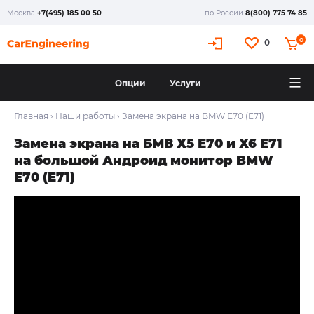
Москва
+7(495) 185 00 50
по России
8(800) 775 74 85
X
0
0
Опции
Услуги
Главная
›
Наши работы
›
Замена экрана на BMW E70 (E71)
Замена экрана на БМВ Х5 Е70 и Х6 Е71
на большой Андроид монитор BMW
E70 (E71)