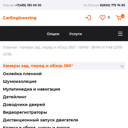
Москва
+7(495) 185 00 50
по России
8(800) 775 74 85
0
0
Опции
Услуги
Главная
›
Камеры зад, перед и обзор 360°
›
BMW
›
BMW X1 F48 (2016-
2018)
Камеры зад, перед и обзор 360°
Оклейка пленкой
Шумоизоляция
Мультимедиа и навигация
Детейлинг
Доводчики дверей
Видеорегистраторы
Дистанционный запуск двигателя
Колеса в сборе, шины и диски