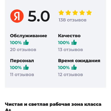
порезы и потертости, кожа вытерлась, потрескалась – мы
устраним повреждения кожи!
Чистая и светлая рабочая зона класса
А+