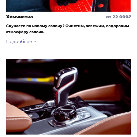
Химчистка
от 22 000₽
Скучаете по новому салону? Очистим, освежим, оздоровим
атмосферу салона.
Глубокая, бережная, детальная, с должным вниманием ко всем
мелочам, чистка всего салона и багажного отделения. Этим
вниманием детейлинг химчистка и отличается от обычных
потоковых химчисток.
В работе используются торнадор, кисточки разных диаметров и
щётки разной жёсткости, экстракторы, специальные пылесосы,
профессиональная и дорогая химия.