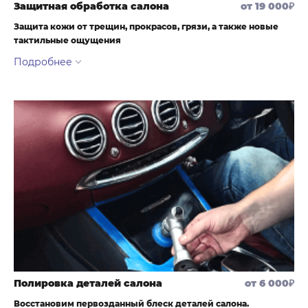
Защитная обработка салона
от 19 000₽
Защита кожи от трещин, прокрасов, грязи, а также новые
тактильные ощущения
Покрывая кожаные изделия интерьера защитными составами,
Вы предотвращаете растрескивание поверхности в дальнейшем
и защищаете от химических воздействий, прокрасов. Улучшает
тактильное и визуальное восприятие кожи.
Препятствует появлению загрязнений, обладает стойкостью к
разлитым напиткам.
Полировка деталей салона
от 6 000₽
Восстановим первозданный блеск деталей салона.