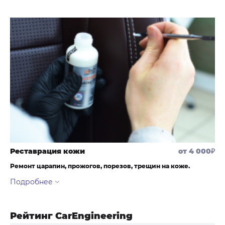
салона под заказ, в выбранном вами дизайне. Есть возможность
обтянуть кожей и Алькантарой различные элементы салона,
добавив элементам роскоши.
Реставрация кожи
от 4 000₽
Ремонт царапин, прожогов, порезов, трещин на коже.
Реставрация кожи — это совокупность технологических
процессов, по устранению и ремонту повреждений кожи, с
последующей покраской и восстановлением слоя лака.
Рейтинг CarEngineering
Если в салоне Вашего авто появились царапины, прожоги,