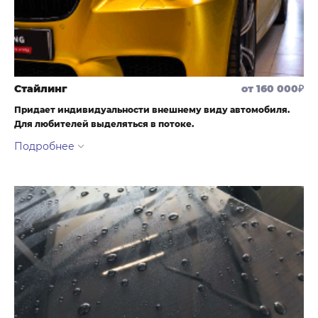
солнце или в тепле.
Стайлинг
от 160 000₽
Придает индивидуальности внешнему виду автомобиля.
Для любителей выделяться в потоке.
Приобрели автомобиль в другом цвете или надоел Ваш цвет
автомобиля? Изменить цвет автомобиля возможно с помощью
виниловой или цветной полиуретановой пленки в нашем
установочном центре. Насладитесь обновленным дизайном и
оклейте авто с учетом последних тенденций стайлинга