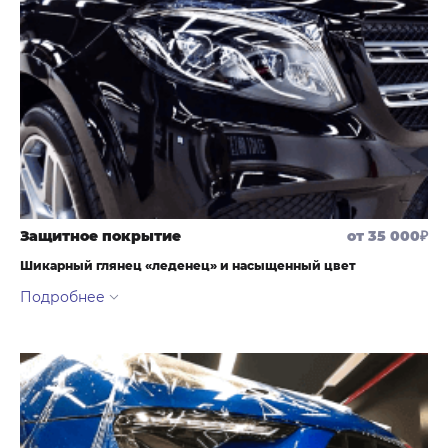
затем выполним восстановительную полировку.
Защитное покрытие
от 35 000₽
Шикарный глянец «леденец» и насыщенный цвет
Выполняется только после работ по полировке кузова авто;
Эффект:
Зеркальный блеск;
Насыщенный, глубокий цвет;
Гидрофобный водотталкивающий эффект
Защита ЛКП от химического воздействия окружающей среды