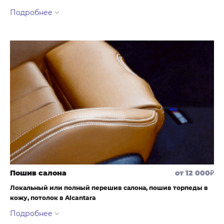
Каждый владелец, чей автомобиль имеет глянцевые или
лакированные детали интерьера знает насколько легко и
быстро они царапаются, особенно контактные зоны. После
выполнения полировки мы рекомендуем выполнить оклейку
глянцевых элементов защитной пленкой, нежный лак
царапаться больше не будет.
Пошив салона
от 12 000₽
Локальный или полный перешив салона, пошив торпеды в
кожу, потолок в Alcantara
Мы предлагаем, как ремонт сидений (обновление боковых
подушек и покрытия сидушек), так и пошив абсолютно нового