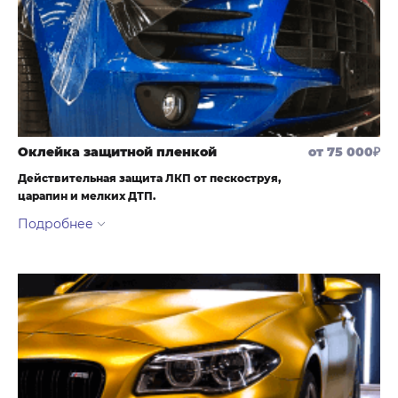
(дорожные реагенты, птичий помет и липовые почки)
Оклейка защитной пленкой
от 75 000₽
Действительная защита ЛКП от пескоструя,
царапин и мелких ДТП.
Идеальный авто без царапин и блеском как после керамики в
течение 10 лет
Максимальный уровень защиты. ДТП, неудачная парковка,
царапины ключами, и прилетающие в бампер и капот камни не
доберутся до лакокрасочного покрытия если на нем есть
полиуретановая пленка.
Самовосстанавливающийся верхний слой полиуретана –
царапины после некачественной мойки, паутинка из царапин,
потертости исчезнут, после того как автомобиль постоит на