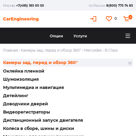
Москва
+7(495) 185 00 50
по России
8(800) 775 74 85
0
0
Опции
Услуги
Главная
›
Камеры зад, перед и обзор 360°
›
Mercedes
›
B Class
Камеры зад, перед и обзор 360°
Оклейка пленкой
Шумоизоляция
Мультимедиа и навигация
Детейлинг
Доводчики дверей
Видеорегистраторы
Дистанционный запуск двигателя
Колеса в сборе, шины и диски