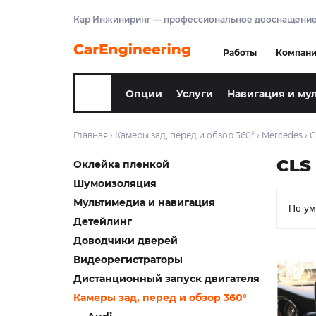
Кар Инжиниринг — профессиональное дооснащение
Работы
Компан
Опции
Услуги
Навигация и му
Главная
›
Камеры зад, перед и обзор 360°
›
Mercedes
›
C
CLS
Оклейка пленкой
Шумоизоляция
Мультимедиа и навигация
Детейлинг
Доводчики дверей
Видеорегистраторы
Дистанционный запуск двигателя
Камеры зад, перед и обзор 360°