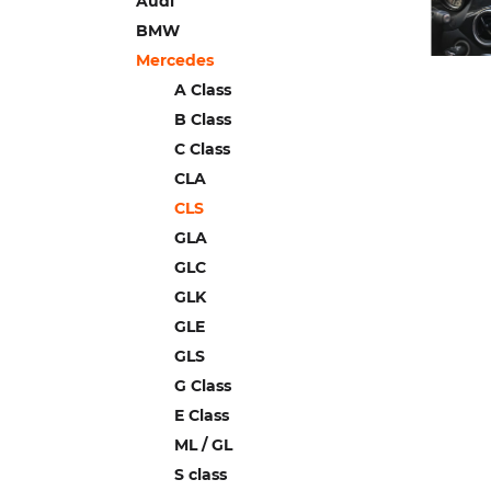
Audi
BMW
Mercedes
A Class
B Class
C Class
CLA
CLS
GLA
GLC
GLK
GLE
GLS
G Class
E Class
ML / GL
S class