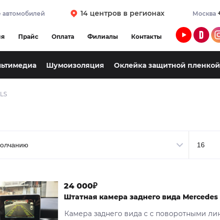
14 центров в регионах
 автомобилей
Москва
ия
Прайс
Оплата
Филиалы
Контакты
льтимедиа
Шумоизоляция
Оклейка защитной пленкой
LS
24 000₽
Штатная камера заднего вида Mercedes
Камера заднего вида c с поворотными ли