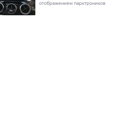
отображением парктроников