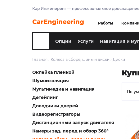
Кар Инжиниринг — профессиональное дооснащение
Работы
Компан
Опции
Услуги
Навигация и му
Главная
›
Колеса в сборе, шины и диски
›
Диски
Куп
Оклейка пленкой
Шумоизоляция
Мультимедиа и навигация
Детейлинг
Доводчики дверей
Видеорегистраторы
Дистанционный запуск двигателя
Камеры зад, перед и обзор 360°