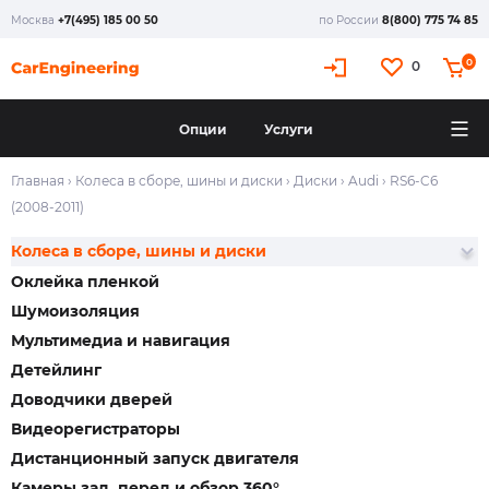
Москва
+7(495) 185 00 50
по России
8(800) 775 74 85
0
0
Опции
Услуги
Главная
›
Колеса в сборе, шины и диски
›
Диски
›
Audi
›
RS6-C6
(2008-2011)
Колеса в сборе, шины и диски
Оклейка пленкой
Шумоизоляция
Мультимедиа и навигация
Детейлинг
Доводчики дверей
Видеорегистраторы
Дистанционный запуск двигателя
Камеры зад, перед и обзор 360°