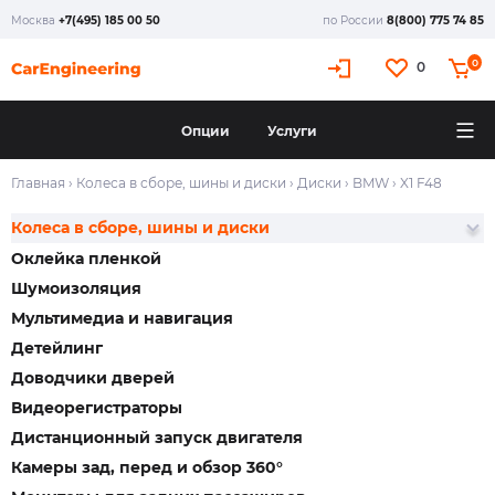
Москва
+7(495) 185 00 50
по России
8(800) 775 74 85
0
0
Опции
Услуги
Главная
›
Колеса в сборе, шины и диски
›
Диски
›
BMW
›
X1 F48
Колеса в сборе, шины и диски
Оклейка пленкой
Шумоизоляция
Мультимедиа и навигация
Детейлинг
Доводчики дверей
Видеорегистраторы
Дистанционный запуск двигателя
Камеры зад, перед и обзор 360°