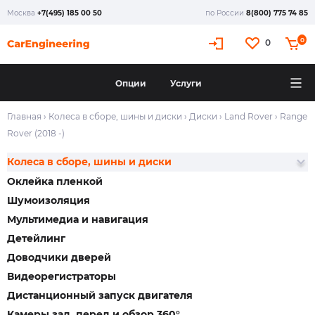
Москва
+7(495) 185 00 50
по России
8(800) 775 74 85
0
0
Опции
Услуги
Главная
›
Колеса в сборе, шины и диски
›
Диски
›
Land Rover
›
Range
Rover (2018 -)
Колеса в сборе, шины и диски
Оклейка пленкой
Шумоизоляция
Мультимедиа и навигация
Детейлинг
Доводчики дверей
Видеорегистраторы
Дистанционный запуск двигателя
Камеры зад, перед и обзор 360°