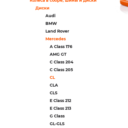
Колеса в сборе, шины и диски
Диски
Audi
BMW
Land Rover
Mercedes
A Class 176
AMG GT
C Class 204
C Class 205
CL
CLA
CLS
E Class 212
E Class 213
G Class
GL-GLS