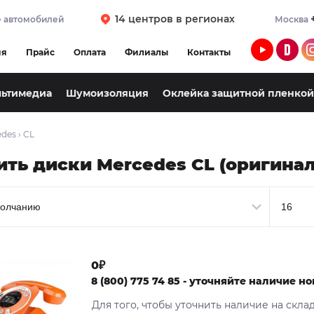
14 центров в регионах
 автомобилей
Москва
ия
Прайс
Оплата
Филиалы
Контакты
льтимедиа
Шумоизоляция
Оклейка защитной пленкой
edes
›
CL
ить диски Mercedes CL (оригинал
0₽
8 (800) 775 74 85 - уточняйте наличие 
Для того, чтобы уточнить наличие на скла