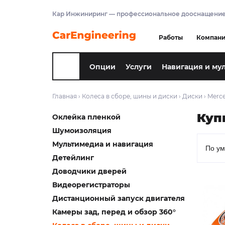
Кар Инжиниринг — профессиональное дооснащение
Работы
Компан
Опции
Услуги
Навигация и му
Главная
›
Колеса в сборе, шины и диски
›
Диски
›
Merc
Куп
Оклейка пленкой
Шумоизоляция
Мультимедиа и навигация
Детейлинг
Доводчики дверей
Видеорегистраторы
Дистанционный запуск двигателя
Камеры зад, перед и обзор 360°