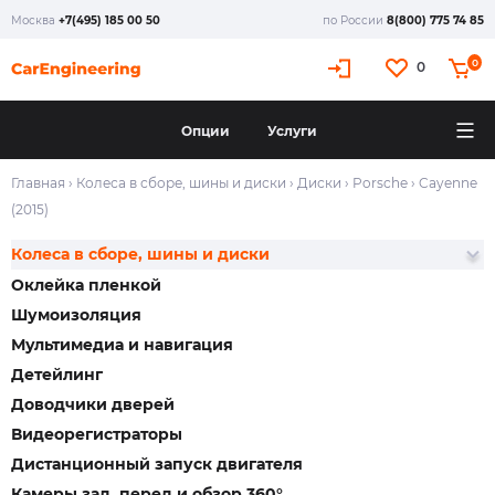
Москва
+7(495) 185 00 50
по России
8(800) 775 74 85
0
0
Опции
Услуги
Главная
›
Колеса в сборе, шины и диски
›
Диски
›
Porsche
›
Cayenne
(2015)
Колеса в сборе, шины и диски
Оклейка пленкой
Шумоизоляция
Мультимедиа и навигация
Детейлинг
Доводчики дверей
Видеорегистраторы
Дистанционный запуск двигателя
Камеры зад, перед и обзор 360°