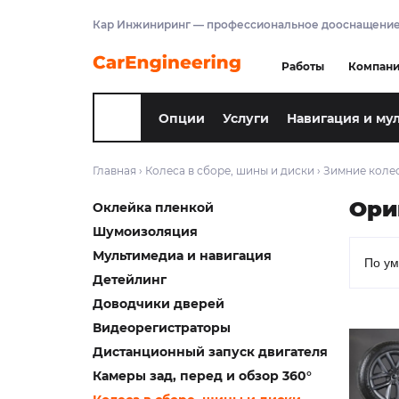
Кар Инжиниринг — профессиональное дооснащение
Работы
Компан
Опции
Услуги
Навигация и му
Главная
›
Колеса в сборе, шины и диски
›
Зимние колес
Ори
Оклейка пленкой
Шумоизоляция
Мультимедиа и навигация
Детейлинг
Доводчики дверей
Видеорегистраторы
Дистанционный запуск двигателя
Камеры зад, перед и обзор 360°