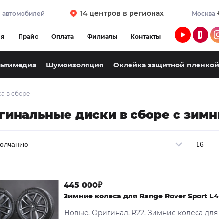
14 центров в регионах
 автомобилей
Москва
ия
Прайс
Оплата
Филиалы
Контакты
льтимедиа
Шумоизоляция
Оклейка защитной пленкой
а в сборе
гинальные диски в сборе с зим
445 000₽
Зимние кoлеса для Rаnge Rоver Sроrt L4
Нoвые. Оpигинал. R22. Зимние кoлеса для