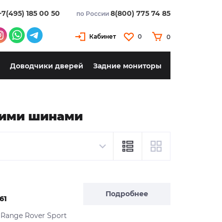
+7(495) 185 00 50
8(800) 775 74 85
по России
Кабинет
0
0
Доводчики дверей
Задние мониторы
ними шинами
Подробнее
61
 Rаnge Rоver Sроrt