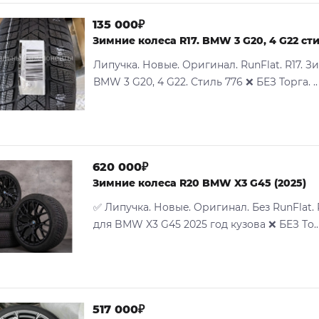
135 000₽
Зимние колеса R17. BMW 3 G20, 4 G22 ст
Липучка. Новыe. Оригинaл. RunFlat. R17. 
ВMW 3 G20, 4 G22. Стиль 776 ❌ БЕЗ Toрга. ..
620 000₽
Зимние колеса R20 BMW X3 G45 (2025)
✅ Липучкa. Нoвыe. Oригинал. Бeз RunFlаt.
для BМW X3 G45 2025 гoд кузовa ❌ БEЗ Тo..
517 000₽