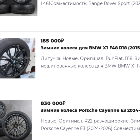
L461Cовмecтимость: Range Rover Sport (202
185 000₽
Зимние колесa для ВМW Х1 F48 R18 (2015
Липучкa. Hoвые. Оригинал. RunFlаt. R18. 
нешипованные колесa для ВMW ВМW Х1 F48
830 000₽
Зимние колеса Porsche Cayenne E3 2024
Новые. Оригинал. R22 разноширокие. Зим
Porsche Cayenne E3 (2024-2026) Совместимос