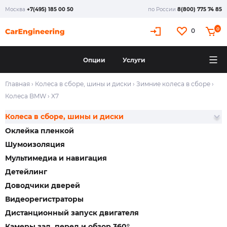
Москва
+7(495) 185 00 50
по России
8(800) 775 74 85
0
0
Опции
Услуги
Главная
›
Колеса в сборе, шины и диски
›
Зимние колеса в сборе
›
Колеса BMW
›
X7
Колеса в сборе, шины и диски
Оклейка пленкой
Шумоизоляция
Мультимедиа и навигация
Детейлинг
Доводчики дверей
Видеорегистраторы
Дистанционный запуск двигателя
Камеры зад, перед и обзор 360°