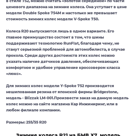
в стиле 752, можно считать «золотой серединой» по части
ценового диапазона на зимние колеса. Она уступает в цене
модели Double Spoke 754M и настолько же превышает
стоимость зимних колес модели V-Spoke 750.
Колеса R20 выпускаются лишь в одном варианте. Его
главное преимущество состоит в том, что шины
поддерживают технологию RunFlat, благодаря чему, не
станут серьезной проблемой для автомобилиста, в случае
прокола. Среди других достоинств этих колес можно
указать наличие датчиков давления, обеспечивающих
комфортное и удобное управление кроссовером класса
«люкс».
Для зимних колес модели Y-Spoke 752 производится
нешипованная резина от японской фирмы Bridgestone,
модель - Blizzak LM-001.Произвести заказ на данную модель
колес можно на сайте магазина Кар Инжиниринг, или в
любом филиале компании.
Размеры: 255/55 R20
Зимние колеса R21 на БМВ Х7, модель