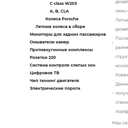
дизай
C class W205
люкс-
A, B, CLA
Колеса Porsche
Литые
Летние колеса в сборе
дизай
Мониторы для задних пассажиров
После
Омыватели камер
разме
Противоугонные комплексы
струк
Розетки 220
Система контроля слепых зон
исклю
Цифровое ТВ
Кован
Чип тюнинг двигателя
Данны
Электрические пороги
получ
станк
поря
Наш се