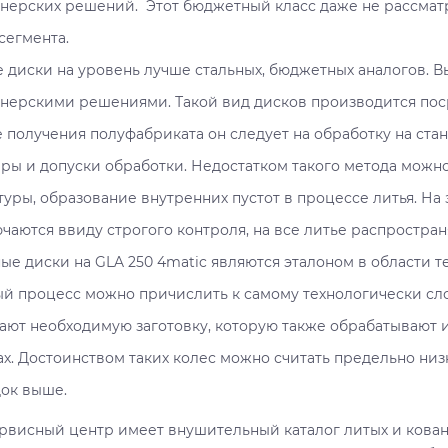
нерских решений. Этот бюджетный класс даже не рассматр
сегмента.
 диски на уровень лучше стальных, бюджетных аналогов. 
нерскими решениями. Такой вид дисков производится пос
 получения полуфабриката он следует на обработку на стан
ры и допуски обработки. Недостатком такого метода можно
туры, образование внутренних пустот в процессе литья. На
чаются ввиду строгого контроля, на все литье распростран
ые диски на GLA 250 4matic являются эталоном в области т
й процесс можно причислить к самому технологически сл
ают необходимую заготовку, которую также обрабатывают 
ах. Достоинством таких колес можно считать предельно низ
док выше.
рвисный центр имеет внушительный каталог литых и кован