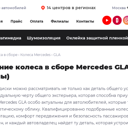
14 центров в регионах
 автомобилей
Москва
ия
Прайс
Оплата
Филиалы
Контакты
льтимедиа
Шумоизоляция
Оклейка защитной пленкой
а в сборе
›
Колеса Mercedes
›
GLA
ние колеса в сборе Mercedes GL
ы)
диски можно рассматривать не только как деталь общего ус
дуальную черту общего экстерьера, которая способна при
Mercedes GLA особо актуальны для автолюбителей, которые 
тетическому облику. Квалифицированно подобранные колес
атацию, комфорт передвижения и безопасность пассажиров
, и каждый автовладелец найдет ту деталь, которая устроит