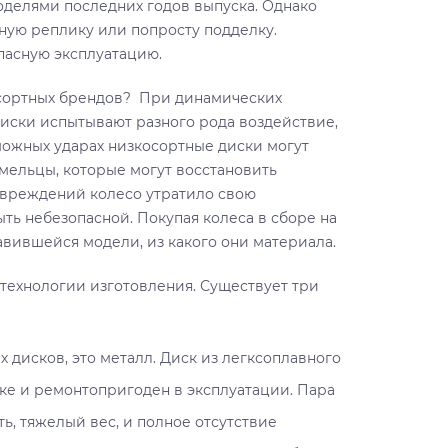
делями последних годов выпуска. Однако
ную реплику или попросту подделку.
пасную эксплуатацию.
осортных брендов? При динамических
диски испытывают разного рода воздействие,
зможных ударах низкосортные диски могут
умельцы, которые могут восстановить
овреждений колесо утратило свою
ыть небезопасной. Покупая колеса в сборе на
авившейся модели, из какого они материала.
 технологии изготовления. Существует три
 дисков, это металл. Диск из легксоплавного
ке и ремонтопригоден в эксплуатации. Пара
ь, тяжелый вес, и полное отсутствие