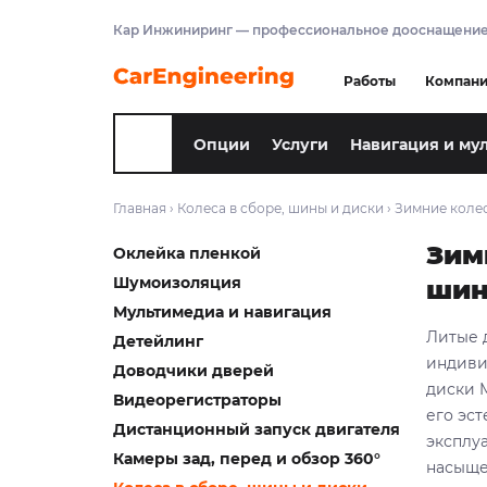
Кар Инжиниринг — профессиональное дооснащение
Работы
Компан
Опции
Услуги
Навигация и му
Главная
›
Колеса в сборе, шины и диски
›
Зимние колес
Зим
Оклейка пленкой
Шумоизоляция
шин
Мультимедиа и навигация
Литые 
Детейлинг
индиви
Доводчики дверей
диски 
Видеорегистраторы
его эс
Дистанционный запуск двигателя
эксплу
Камеры зад, перед и обзор 360°
насыщен