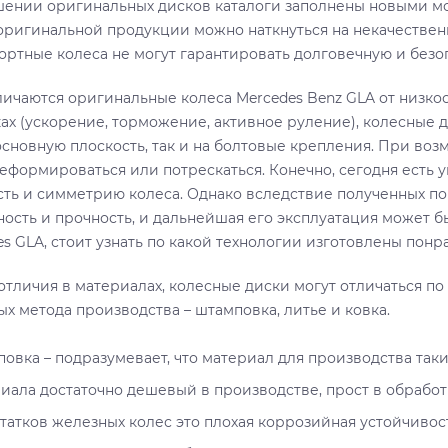
шении оригинальных дисков каталоги заполнены новыми мо
оригинальной продукции можно наткнуться на некачествен
ортные колеса не могут гарантировать долговечную и безо
личаются оригинальные колеса Mercedes Benz GLA от низк
ках (ускорение, торможение, активное руление), колесные 
 основную плоскость, так и на болтовые крепления. При во
деформироваться или потрескаться. Конечно, сегодня есть 
сть и симметрию колеса. Однако вследствие полученных п
ность и прочность, и дальнейшая его эксплуатация может б
s GLA, стоит узнать по какой технологии изготовлены понр
отличия в материалах, колесные диски могут отличаться по
ых метода производства – штамповка, литье и ковка.
овка – подразумевает, что материал для производства таких
иала достаточно дешевый в производстве, прост в обработ
татков железных колес это плохая коррозийная устойчивост