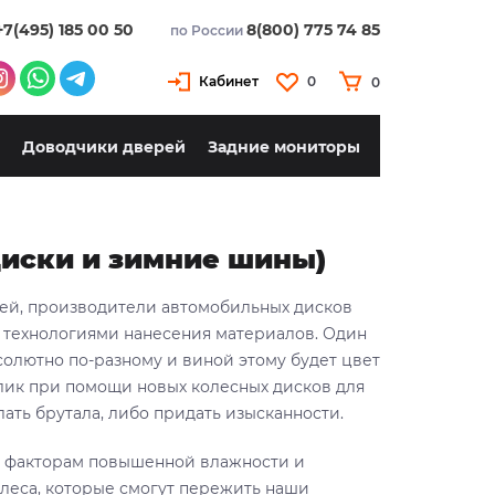
+7(495) 185 00 50
8(800) 775 74 85
по России
Кабинет
0
0
Доводчики дверей
Задние мониторы
диски и зимние шины)
лей, производители автомобильных дисков
с технологиями нанесения материалов. Один
солютно по-разному и виной этому будет цвет
лик при помощи новых колесных дисков для
ать брутала, либо придать изысканности.
м факторам повышенной влажности и
олеса, которые смогут пережить наши