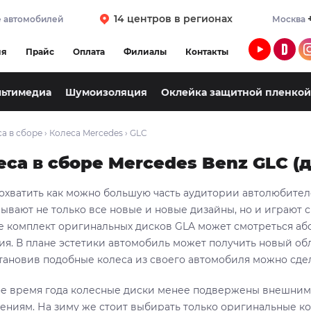
14 центров в регионах
 автомобилей
Москва
ия
Прайс
Оплата
Филиалы
Контакты
льтимедиа
Шумоизоляция
Оклейка защитной пленкой
а в сборе
›
Колеса Mercedes
›
GLC
еса в сборе Mercedes Benz GLC (
 охватить как можно большую часть аудитории автолюбите
ывают не только все новые и новые дизайны, но и играют 
же комплект оригинальных дисков GLA может смотреться аб
ия. В плане эстетики автомобиль может получить новый об
становив подобные колеса из своего автомобиля можно сдел
ое время года колесные диски менее подвержены внешни
нениям. На зиму же стоит выбирать только оригинальные к