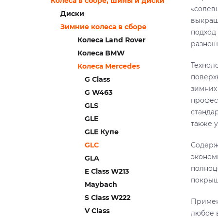
Колеса в сборе, шины и диски
«солев
Диски
выкраш
Зимние колеса в сборе
подход
Колеса Land Rover
разнош
Колеса BMW
Технол
Колеса Mercedes
поверхн
G Class
зимних 
G W463
профес
GLS
станда
GLE
также 
GLE Купе
GLC
Содерж
эконом
GLA
полноц
E Class W213
покрыш
Maybach
S Class W222
Примен
V Class
любое 