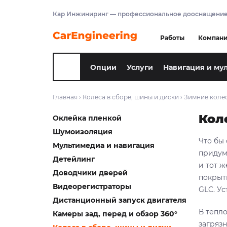
Кар Инжиниринг — профессиональное дооснащение
Работы
Компан
Опции
Услуги
Навигация и му
Главная
›
Колеса в сборе, шины и диски
›
Зимние колес
Кол
Оклейка пленкой
Шумоизоляция
Что бы
Мультимедиа и навигация
придум
Детейлинг
и тот 
Доводчики дверей
покрыт
Видеорегистраторы
GLC. У
Дистанционный запуск двигателя
В тепл
Камеры зад, перед и обзор 360°
загряз