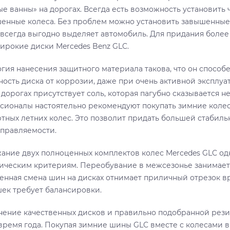
ые ванны» на дорогах. Всегда есть возможность установить
енные колеса. Без проблем можно установить завышенные
 всегда выгодно выделяет автомобиль. Для придания более
ирокие диски Mercedes Benz GLC.
огия нанесения защитного материала такова, что он способ
ость диска от коррозии, даже при очень активной эксплуат
дорогах присутствует соль, которая пагубно сказывается не
сионалы настоятельно рекомендуют покупать зимние коле
ртных летних колес. Это позволит придать большей стабиль
управляемости.
ание двух полноценных комплектов колес Mercedes GLC од
ическим критериям. Переобувание в межсезонье занимает м
енная смена шин на дисках отнимает приличный отрезок вр
ек требует балансировки.
ение качественных дисков и правильно подобранной рези
время года. Покупая зимние шины GLC вместе с колесами в