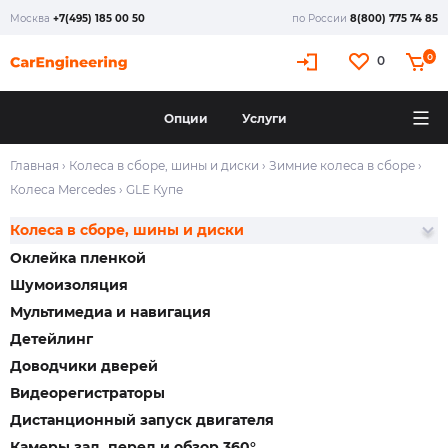
Москва
+7(495) 185 00 50
по России
8(800) 775 74 85
0
0
Опции
Услуги
Главная
›
Колеса в сборе, шины и диски
›
Зимние колеса в сборе
›
Колеса Mercedes
›
GLE Купе
Колеса в сборе, шины и диски
Оклейка пленкой
Шумоизоляция
Мультимедиа и навигация
Детейлинг
Доводчики дверей
Видеорегистраторы
Дистанционный запуск двигателя
Камеры зад, перед и обзор 360°