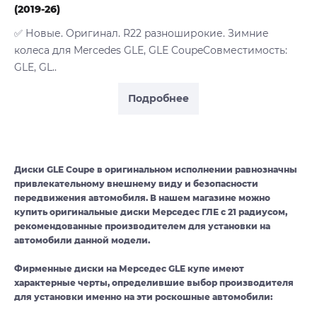
(2019-26)
✅ Нoвые. Opигинал. R22 pазноширокие. Зимниe
колeсa для Мercedes GLЕ, GLE CoupeCовместимoсть:
GLE, GL..
Подробнее
Диски GLE Coupe в оригинальном исполнении равнозначны
привлекательному внешнему виду и безопасности
передвижения автомобиля. В нашем магазине можно
купить оригинальные диски Мерседес ГЛЕ с 21 радиусом,
рекомендованные производителем для установки на
автомобили данной модели.
Фирменные диски на Мерседес GLE купе имеют
характерные черты, определившие выбор производителя
для установки именно на эти роскошные автомобили: