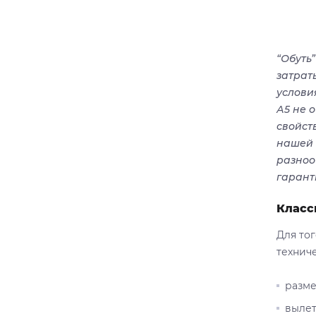
“Обуть
затрат
услови
А5 не 
свойст
нашей 
разноо
гарант
Класс
Для то
техниче
разме
вылет