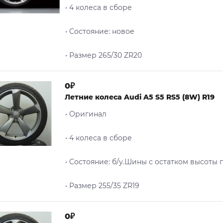
• 4 колеса в сборе
• Cостояние: новое
• Размер 265/30 ZR20
0₽
Летние колеса Audi A5 S5 RS5 (8W) R19
• Оригинал
• 4 колеса в сборе
• Cостояние: б/у.Шины с остатком высоты
• Размер 255/35 ZR19
0₽