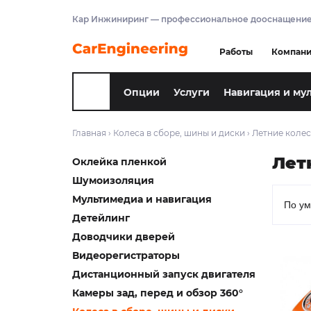
Кар Инжиниринг — профессиональное дооснащение
Работы
Компан
Опции
Услуги
Навигация и му
Главная
›
Колеса в сборе, шины и диски
›
Летние колес
Лет
Оклейка пленкой
Шумоизоляция
Мультимедиа и навигация
Детейлинг
Доводчики дверей
Видеорегистраторы
Дистанционный запуск двигателя
Камеры зад, перед и обзор 360°