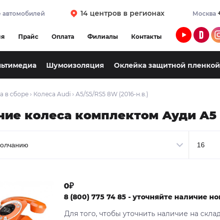
14 центров в регионах
 автомобилей
Москва
ия
Прайс
Оплата
Филиалы
Контакты
льтимедиа
Шумоизоляция
Оклейка защитной пленкой
а в сборе
›
Колеса Audi
›
A5/S5/RS5 8W (2016-н.в.)
ние колеса комплектом Ауди А5 
0₽
8 (800) 775 74 85 - уточняйте наличие 
Для того, чтобы уточнить наличие на скла