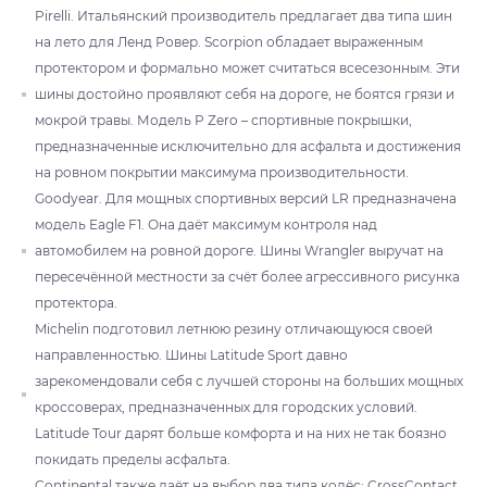
Pirelli. Итальянский производитель предлагает два типа шин
на лето для Ленд Ровер. Scorpion обладает выраженным
протектором и формально может считаться всесезонным. Эти
шины достойно проявляют себя на дороге, не боятся грязи и
мокрой травы. Модель P Zero – спортивные покрышки,
предназначенные исключительно для асфальта и достижения
на ровном покрытии максимума производительности.
Goodyear. Для мощных спортивных версий LR предназначена
модель Eagle F1. Она даёт максимум контроля над
автомобилем на ровной дороге. Шины Wrangler выручат на
пересечённой местности за счёт более агрессивного рисунка
протектора.
Michelin подготовил летнюю резину отличающуюся своей
направленностью. Шины Latitude Sport давно
зарекомендовали себя с лучшей стороны на больших мощных
кроссоверах, предназначенных для городских условий.
Latitude Tour дарят больше комфорта и на них не так боязно
покидать пределы асфальта.
Continental также даёт на выбор два типа колёс: CrossContact