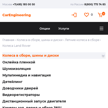
Москва
+7(495) 185 00 50
по России
8(800) 775 74 85
0
0
Опции
Услуги
Главная
›
Колеса в сборе, шины и диски
›
Летние колеса в сборе
›
Колеса Land Rover
Колеса в сборе, шины и диски
Оклейка пленкой
Шумоизоляция
Мультимедиа и навигация
Детейлинг
Доводчики дверей
Видеорегистраторы
Дистанционный запуск двигателя
Камеры зад, перед и обзор 360°