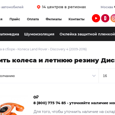
14 центров в регионах
 автомобилей
Москва
ия
Прайс
Оплата
Филиалы
Контакты
льтимедиа
Шумоизоляция
Оклейка защитной пленкой
а в сборе
›
Колеса Land Rover
›
Discovery 4 (2009-2016)
ить колеса и летнюю резину Дис
0₽
8 (800) 775 74 85 - уточняйте наличие 
Для того, чтобы уточнить наличие на скла