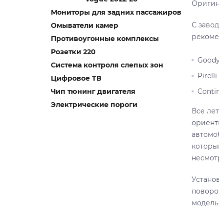
Оригин
Мониторы для задних пассажиров
С заво
Омыватели камер
рекоме
Противоугонные комплексы
Розетки 220
Goody
Система контроля слепых зон
Pirell
Цифровое ТВ
Чип тюнинг двигателя
Contin
Электрические пороги
Все ле
ориент
автомо
который
несмотр
Устано
поворот
модель