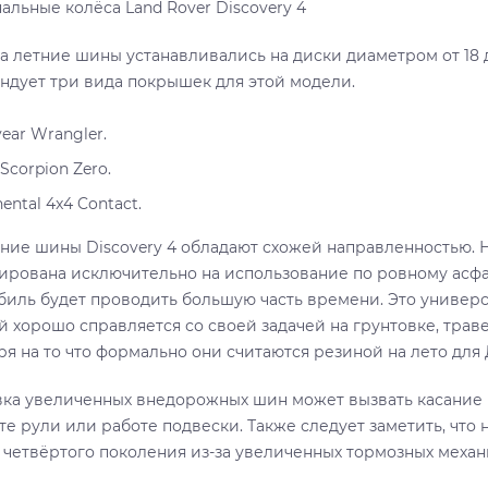
альные колёса Land Rover Discovery 4
да летние шины устанавливались на диски диаметром от 18
ндует три вида покрышек для этой модели.
ear Wrangler.
i Scorpion Zero.
ental 4x4 Contact.
тние шины Discovery 4 обладают схожей направленностью. 
ирована исключительно на использование по ровному асфал
биль будет проводить большую часть времени. Это универ
 хорошо справляется со своей задачей на грунтовке, траве
я на то что формально они считаются резиной на лето для 
вка увеличенных внедорожных шин может вызвать касание 
е рули или работе подвески. Также следует заметить, что 
 четвёртого поколения из-за увеличенных тормозных механ