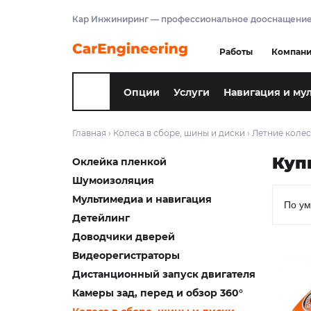
Кар Инжиниринг — профессиональное дооснащение
Работы
Компан
Опции
Услуги
Навигация и му
Главная
›
Колеса в сборе, шины и диски
›
Летние колес
Куп
Оклейка пленкой
Шумоизоляция
Мультимедиа и навигация
Детейлинг
Доводчики дверей
Видеорегистраторы
Дистанционный запуск двигателя
Камеры зад, перед и обзор 360°