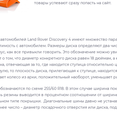
товары успевают сразу попасть на сайт.
 автомобилей Land Rover Discovery 4 имеют множество пар
тимость с автомобилем. Размеры диска определяют два числ
ус, как все привыкли говорить. Это обозначение можно увиде
 о том, что диаметр конкретного диска равен 18 дюймам, а 
а, отвечающая за то, где находится ступица относительно це
нулю, то плоскость диска, прилегающая к ступице, находит
ает колесо из арки, положительный наоборот, уменьшает р
бозначаются по схеме 255/60 R18. В этом случае ширина по
ь резины выводится в процентном соотношении от ширины (6
ьном типе покрышки. Диагональные шины давно не устана
нее число – диаметр посадочного отверстия или диска, по