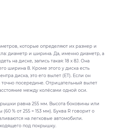
аметров, которые определяют их размер и
а: диаметр и ширина. Да, именно диаметр, а
ть на диске, запись такая: 18 x 8J. Она
его ширина 8. Кроме этого у диска есть
нтра диска, это его вылет (ET). Если он
ся точно посередине. Отрицательный вылет
асстояние между колёсами одной оси.
крышки равна 255 мм. Высота боковины или
0 % от 255 = 153 мм). Буква R говорит о
вливаются на легковые автомобили.
дходящего под покрышку.