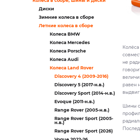
Колеса в сборе, шины и диски
Диски
Зимние колеса в сборе
Летние колеса в сборе
Колеса BMW
Колеса Mercedes
Колёса
Колеса Porsche
совмес
Колеса Audi
не ради
Колеса Land Rover
говорит
Discovery 4 (2009-2016)
величин
Discovery 5 (2017-н.в.)
равен 
выдвиг
Discovery Sport (2014-н.в.)
Evoque (2011-н.в.)
Шины о
Range Rover (2005-н.в.)
профил
Range Rover Sport (2005-
радиал
н.в.)
Послед
Range Rover Sport (2026)
Voguе 2022-26