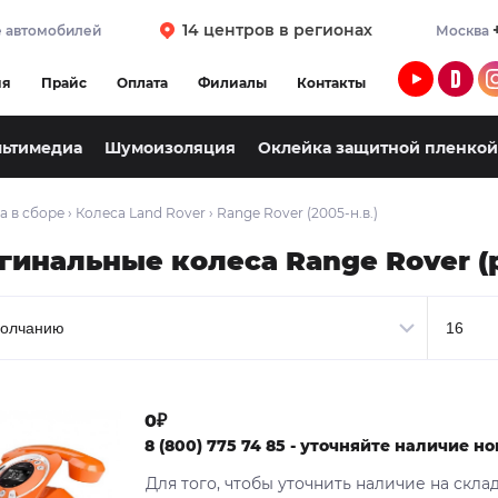
14 центров в регионах
 автомобилей
Москва
ия
Прайс
Оплата
Филиалы
Контакты
льтимедиа
Шумоизоляция
Оклейка защитной пленкой
а в сборе
›
Колеса Land Rover
›
Range Rover (2005-н.в.)
гинальные колеса Range Rover (
0₽
8 (800) 775 74 85 - уточняйте наличие 
Для того, чтобы уточнить наличие на скла