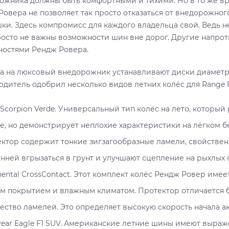
ожника должны быть комфортными и тихими. Но в то же в
Ровера не позволяет так просто отказаться от внедорожно
ки. Здесь компромисс для каждого владельца свой. Ведь н
росто не важны возможности шин вне дорог. Другие напро
ностями Рендж Ровера.
да на люксовый внедорожник устанавливают диски диаметро
одитель одобрил несколько видов летних колёс для Range R
li Scorpion Verde. Универсальный тип колёс на лето, котор
е, но демонстрирует неплохие характеристики на лёгком 
ктор содержит тонкие зигзагообразные ламели, свойствен
нней вгрызаться в грунт и улучшают сцепление на рыхлых 
nental CrossContact. Этот комплект колёс Рендж Ровер име
м покрытием и влажным климатом. Протектор отличается 
ество ламелей. Это определяет высокую скорость начала 
ear Eagle F1 SUV. Американские летние шины имеют выраже