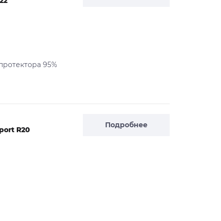
22
 протектора 95%
Подробнее
port R20