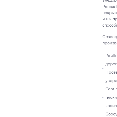
внедор
Рендж 
покрыш
и им п
способ
С заво
произв
Pirel
дорог
Проте
увере
Conti
плохи
колич
Goody