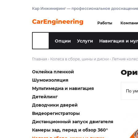
Кар Инжиниринг — профессиональное дооснащение
Работы
Компан
Опции
Услуги
Навигация и му
Главная
›
Колеса в сборе, шины и диски
›
Летние колес
Ори
Оклейка пленкой
Шумоизоляция
Мультимедиа и навигация
Детейлинг
Доводчики дверей
Видеорегистраторы
Дистанционный запуск двигателя
Камеры зад, перед и обзор 360°