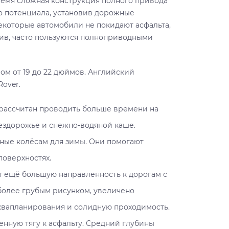
ремя сложная конструкция полного привода
го потенциала, установив дорожные
екоторые автомобили не покидают асфальта,
тив, часто пользуются полноприводными
м от 19 до 22 дюймов. Английский
over.
ый рассчитан проводить больше времени на
бездорожье и снежно-водяной каше.
ные колёсам для зимы. Они помогают
поверхностях.
ет ещё большую направленность к дорогам с
более грубым рисунком, увеличено
аквапланирования и солидную проходимость.
нную тягу к асфальту. Средний глубины