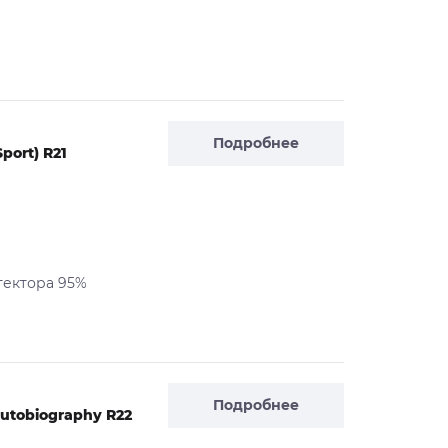
Подробнее
port) R21
тектора 95%
Подробнее
utobiography R22