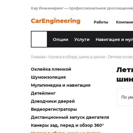
Кар Инжиниринг — профессиональное дооснащение
Работы
Компан
Опции
Услуги
Навигация и му
Главная
›
Колеса в сборе, шины и диски
›
Летние колес
Лет
Оклейка пленкой
Шумоизоляция
шин
Мультимедиа и навигация
Детейлинг
Доводчики дверей
Видеорегистраторы
Дистанционный запуск двигателя
Камеры зад, перед и обзор 360°