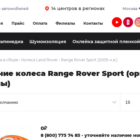
14 центров в регионах
 автомобилей
Москва
ия
Прайс
Оплата
Филиалы
Контакты
льтимедиа
Шумоизоляция
Оклейка защитной пленкой
а в сборе
›
Колеса Land Rover
›
Range Rover Sport (2005-н.в.)
ние колеса Range Rover Sport (о
ы)
0₽
8 (800) 775 74 85 - уточняйте наличие 