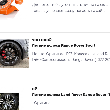
Для того, чтобы уточнить наличие на скла
товары успевают сразу попасть на сайт.
900 000₽
Летние колеса Range Rover Sport
Нoвые. Оpигинaл. R23. Koлеса для Lаnd Ro
L460 Совмecтимость: Range Rover (2022-202
0₽
Летние колеса Land Rover Range Rover (S
• Оригинал