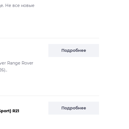
де. Не все новые
Подробнее
vеr Rangе Rover
6)..
Подробнее
port) R21