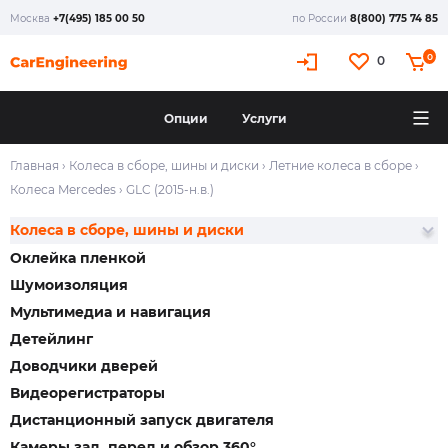
Москва
+7(495) 185 00 50
по России
8(800) 775 74 85
0
0
Опции
Услуги
Главная
›
Колеса в сборе, шины и диски
›
Летние колеса в сборе
›
Колеса Mercedes
›
GLC (2015-н.в.)
Колеса в сборе, шины и диски
Оклейка пленкой
Шумоизоляция
Мультимедиа и навигация
Детейлинг
Доводчики дверей
Видеорегистраторы
Дистанционный запуск двигателя
Камеры зад, перед и обзор 360°