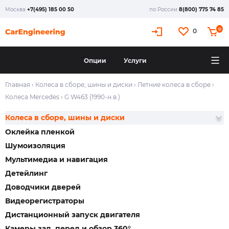
Москва
+7(495) 185 00 50
по России
8(800) 775 74 85
0
0
Опции
Услуги
Главная
›
Колеса в сборе, шины и диски
›
Летние колеса в сборе
›
Колеса Mercedes
›
G W463 (1990-н.в.)
Колеса в сборе, шины и диски
Оклейка пленкой
Шумоизоляция
Мультимедиа и навигация
Детейлинг
Доводчики дверей
Видеорегистраторы
Дистанционный запуск двигателя
Камеры зад, перед и обзор 360°