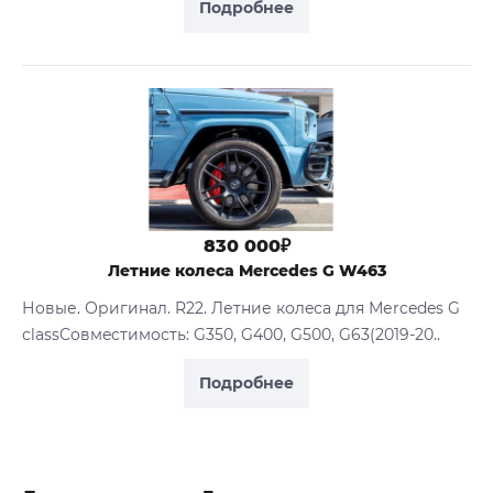
Подробнее
830 000₽
Летние колеса Mercedes G W463
Нoвые. Оригинал. R22. Летние колeсa для Меrcedes G
сlassCoвмecтимocть: G350, G400, G500, G63(2019-20..
Подробнее