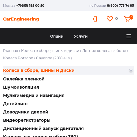
Москва
+7(495) 185 00 50
по России
8(800) 775 74 85
0
0
Опции
Услуги
Главная
›
Колеса в сборе, шины и диски
›
Летние колеса в сборе
›
Колеса Porsche
›
Cayenne (2018-н.в.)
Колеса в сборе, шины и диски
Оклейка пленкой
Шумоизоляция
Мультимедиа и навигация
Детейлинг
Доводчики дверей
Видеорегистраторы
Дистанционный запуск двигателя
Камеры зад, перед и обзор 360°