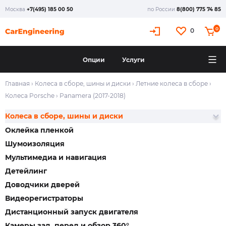
Москва
+7(495) 185 00 50
по России
8(800) 775 74 85
0
0
Опции
Услуги
Главная
›
Колеса в сборе, шины и диски
›
Летние колеса в сборе
›
Колеса Porsche
›
Panamera (2017-2018)
Колеса в сборе, шины и диски
Оклейка пленкой
Шумоизоляция
Мультимедиа и навигация
Детейлинг
Доводчики дверей
Видеорегистраторы
Дистанционный запуск двигателя
Камеры зад, перед и обзор 360°