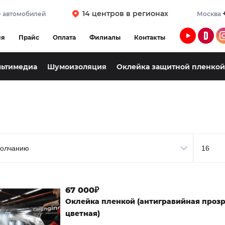
14 центров в регионах
 автомобилей
Москва
ия
Прайс
Оплата
Филиалы
Контакты
льтимедиа
Шумоизоляция
Оклейка защитной пленкой
l
67 000₽
Оклейка пленкой (антигравийная проз
цветная)