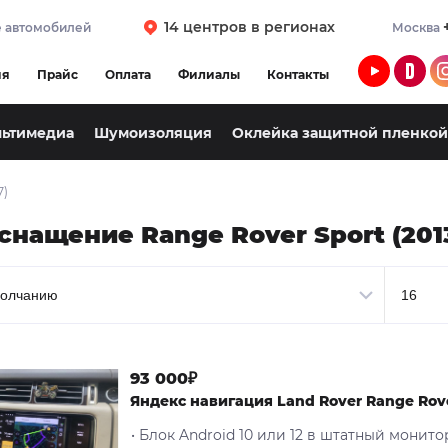
14 центров в регионах
 автомобилей
Москва
ия
Прайс
Оплата
Филиалы
Контакты
льтимедиа
Шумоизоляция
Оклейка защитной пленкой
7)
снащение Range Rover Sport (2013
93 000₽
Яндекс навигация Land Rover Range Rover
• Блок Android 10 или 12 в штатный монито