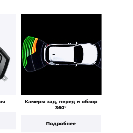
сы
Камеры зад, перед и обзор
360°
Подробнее