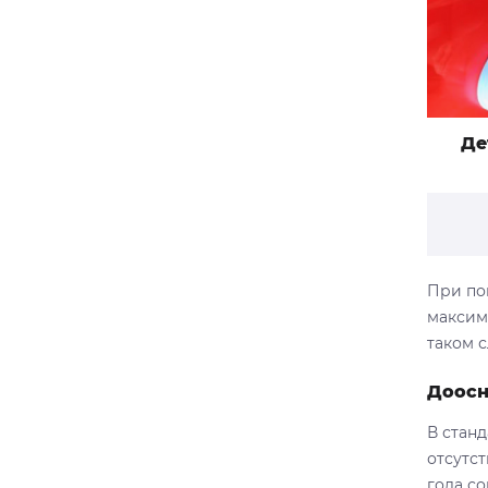
Де
При по
максим
таком 
Доосн
В стан
отсутс
года с