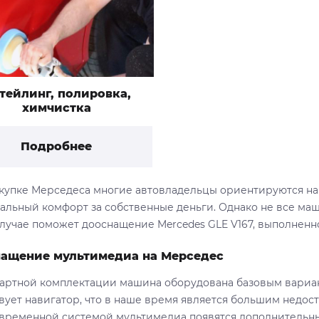
тейлинг, полировка,
химчистка
Подробнее
купке Мерседеса многие автовладельцы ориентируются на 
альный комфорт за собственные деньги. Однако не все маши
случае поможет дооснащение Mercedes GLE V167, выполнен
ащение мультимедиа на Мерседес
дартной комплектации машина оборудована базовым вариан
твует навигатор, что в наше время является большим недос
овременной системой мультимедиа появятся дополнительны