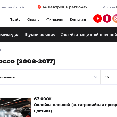
14 центров в регионах
 автомобилей
Москва
ия
Прайс
Оплата
Филиалы
Контакты
льтимедиа
Шумоизоляция
Оклейка защитной пленкой
17)
occo (2008-2017)
67 000₽
Оклейка пленкой (антигравийная проз
цветная)