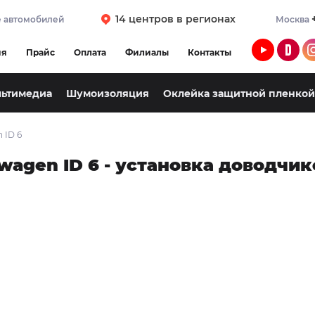
14 центров в регионах
 автомобилей
Москва
ия
Прайс
Оплата
Филиалы
Контакты
льтимедиа
Шумоизоляция
Оклейка защитной пленкой
 ID 6
agen ID 6 - установка доводчик