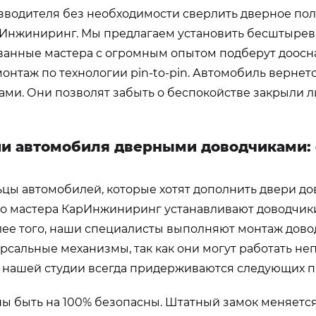
водителя без необходимости сверлить дверное поло
рИнжиниринг. Мы предлагаем установить бесштырев
ванные мастера с огромным опытом подберут доосн
онтаж по технологии pin-to-pin. Автомобиль вернет
ами. Они позволят забыть о беспокойстве закрыли л
ии автомобиля дверными доводчиками:
цы автомобилей, которые хотят дополнить двери до
 мастера КарИнжиниринг устанавливают доводчики н
олее того, наши специалисты выполняют монтаж дово
сальные механизмы, так как они могут работать не
в нашей студии всегда придерживаются следующих п
 быть на 100% безопасны. Штатный замок меняется 