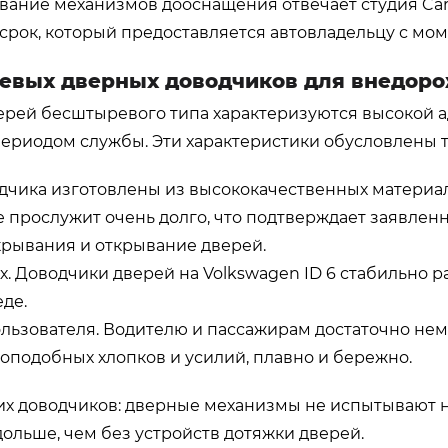
вание механизмов дооснащения отвечает студия Car
рок, который предоставляется автовладельцу с мом
евых дверных доводчиков для внедоро
ерей бесштыревого типа характеризуются высокой 
ериодом службы. Эти характеристики обусловлены 
одчика изготовлены из высококачественных материа
 прослужит очень долго, что подтверждает заявлен
крывания и открывание дверей.
. Доводчики дверей на Volkswagen ID 6 стабильно ра
де.
ьзователя. Водителю и пассажирам достаточно немн
моподобных хлопков и усилий, плавно и бережно.
их доводчиков: дверные механизмы не испытывают н
ольше, чем без устройств дотяжки дверей.