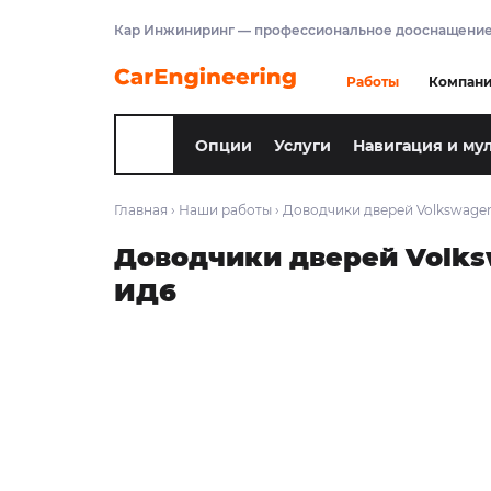
Кар Инжиниринг — профессиональное дооснащение
Работы
Компан
Опции
Услуги
Навигация и му
Главная
›
Наши работы
›
Доводчики дверей Volkswagen
Доводчики дверей Volksw
ИД6