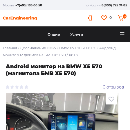
Москва
+7(495) 185 00 50
по России
8(800) 775 74 85
0
0
Опции
Услуги
Главная
›
Дооснащение BMW
›
BMW X5 E70 и X6 E71
›
Андроид
монитор 12 дюймов на БМВ Х5 Е70 / Х6 Е71
Android монитор на BMW X5 E70
(магнитола БМВ Х5 Е70)
0 отзывов