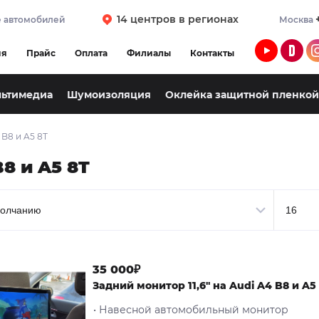
14 центров в регионах
 автомобилей
Москва
ия
Прайс
Оплата
Филиалы
Контакты
льтимедиа
Шумоизоляция
Оклейка защитной пленкой
 B8 и A5 8T
8 и A5 8T
35 000₽
Задний монитор 11,6" на Audi A4 B8 и A5
• Навесной автомобильный монитор