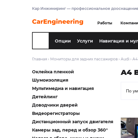
Кар Инжиниринг — профессиональное дооснащение
Работы
Компан
Опции
Услуги
Навигация и му
Главная
›
Мониторы для задних пассажиров
›
Audi
›
A4
A4 B
Оклейка пленкой
Шумоизоляция
Мультимедиа и навигация
Детейлинг
Доводчики дверей
Видеорегистраторы
Дистанционный запуск двигателя
Камеры зад, перед и обзор 360°