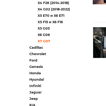
X4 F26 (2014-2018)
X4 G02 (2018-2022)
X5 E70 и X6 E71
X5 F15 и X6 F16
X5 G05
X6 G06
X7 G07
Cadillac
Chevrolet
Ford
Genesis
Honda
Hyundai
Infiniti
Jaguar
Jeep
KIA