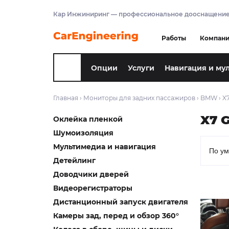
Кар Инжиниринг — профессиональное дооснащение
Работы
Компан
Опции
Услуги
Навигация и му
Главная
›
Мониторы для задних пассажиров
›
BMW
›
X
X7 
Оклейка пленкой
Шумоизоляция
Мультимедиа и навигация
Детейлинг
Доводчики дверей
Видеорегистраторы
Дистанционный запуск двигателя
Камеры зад, перед и обзор 360°