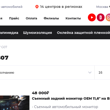
14 центров в регионах
 автомобилей
Москва
ия
Прайс
Оплата
Филиалы
Контакты
льтимедиа
Шумоизоляция
Оклейка защитной пленкой
7 G07
G07
48 000₽
Cъемный задний монитор OEM 11,6" на 
• Съемный автомобильный монитор