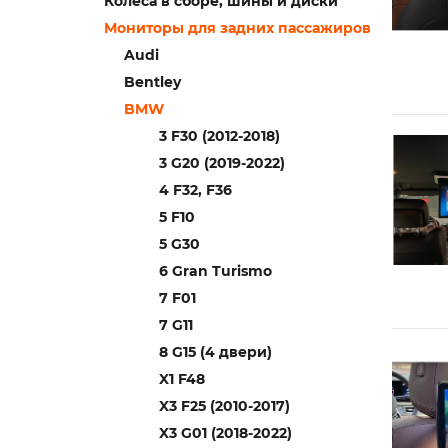
Колеса в сборе, шины и диски
Мониторы для задних пассажиров
Audi
Bentley
BMW
3 F30 (2012-2018)
3 G20 (2019-2022)
4 F32, F36
5 F10
5 G30
6 Gran Turismo
7 F01
7 G11
8 G15 (4 двери)
X1 F48
X3 F25 (2010-2017)
X3 G01 (2018-2022)