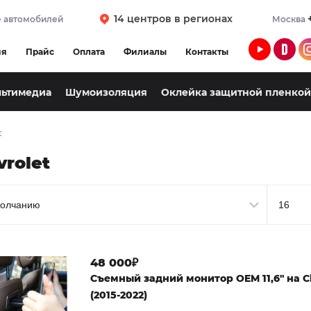
14 центров в регионах
 автомобилей
Москва
ия
Прайс
Оплата
Филиалы
Контакты
льтимедиа
Шумоизоляция
Оклейка защитной пленкой
t
vrolet
48 000₽
Съемный задний монитор OEM 11,6" на C
(2015-2022)