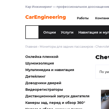
Кар Инжиниринг — профессиональное дооснащение
Работы
Компан
Опции
Услуги
Навигация и му
Главная
›
Мониторы для задних пассажиров
›
Chevrole
Che
Оклейка пленкой
Шумоизоляция
Мультимедиа и навигация
Детейлинг
Доводчики дверей
Видеорегистраторы
Дистанционный запуск двигателя
Камеры зад, перед и обзор 360°