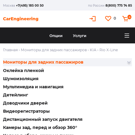
Москва
+7(495) 185 00 50
по России
8(800) 775 74 85
0
0
Опции
Услуги
Главная
›
Мониторы для задних пассажиров
›
KIA
›
Rio X-Line
Мониторы для задних пассажиров
Оклейка пленкой
Шумоизоляция
Мультимедиа и навигация
Детейлинг
Доводчики дверей
Видеорегистраторы
Дистанционный запуск двигателя
Камеры зад, перед и обзор 360°